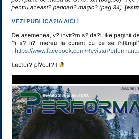
pentru aceast? perioad? magic? (pag.34).
[extr
VEZI PUBLICA?IA AICI !
De asemenea, v? invit?m s? da?i like paginii d
?i s? fi?i mereu la curent cu ce se întâm
-
https://www.facebook.com/RevistaPerformanc
Lectur? pl?cut? !