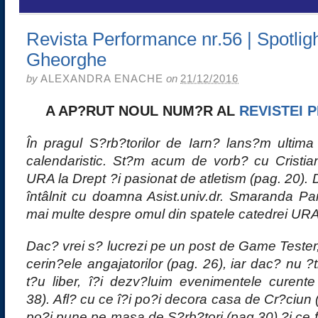
Revista Performance nr.56 | Spotligh
Gheorghe
by
ALEXANDRA ENACHE
on
21/12/2016
A AP?RUT NOUL NUM?R AL
REVISTEI
În pragul S?rb?torilor de Iarn? lans?m ultima
calendaristic. St?m acum de vorb? cu Cristi
URA la Drept ?i pasionat de atletism (pag. 20).
întâlnit cu doamna Asist.univ.dr. Smaranda Pa
mai multe despre omul din spatele catedrei URA 
Dac? vrei s? lucrezi pe un post de Game Tester,
cerin?ele angajatorilor (pag. 26), iar dac? nu ?ti
t?u liber, î?i dezv?luim evenimentele curente
38). Afl? cu ce î?i po?i decora casa de Cr?ciun 
po?i pune pe masa de S?rb?tori (pag.30) ?i ce