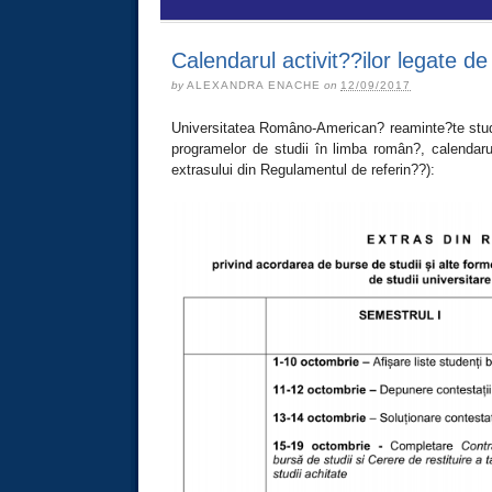
Calendarul activit??ilor legate de
by
ALEXANDRA ENACHE
on
12/09/2017
Universitatea Româno-American? reaminte?te studen
programelor de studii în limba român?, calendarul
extrasului din Regulamentul de referin??):