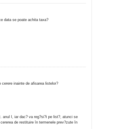
 ce data se poate achita taxa?
cerere inainte de afisarea listelor?
 anul I, iar dac? va reg?si?i pe list?, atunci se
ererea de restituire în termenele prev?zute în