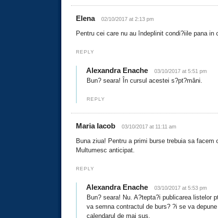
Elena
02/10/2017 at 2:13 pm
Pentru cei care nu au îndeplinit condi?iile pana in
REPLY
Alexandra Enache
03/10/2017 at 5:51 pm
Bun? seara! În cursul acestei s?pt?mâni.
REPLY
Maria Iacob
03/10/2017 at 11:11 am
Buna ziua! Pentru a primi burse trebuia sa facem o 
Multumesc anticipat.
REPLY
Alexandra Enache
03/10/2017 at 5:53 pm
Bun? seara! Nu. A?tepta?i publicarea listelor pt.
va semna contractul de burs? ?i se va depune c
calendarul de mai sus.