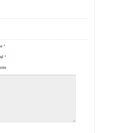
me
*
ail
*
site