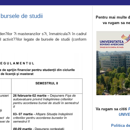
 bursele de studii
Pentru mai multe d
va rugam sa ne 
?ilor ?i masteranzilor s?i, înmatricula?i în cadrul
 activit??ilor legate de bursele de studii (conform
Va rugam sa cititi
UNIV
Politica d