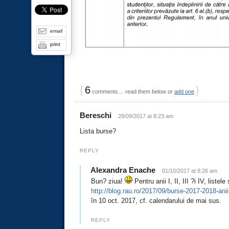
email
print
{
6
}
comments… read them below or
add one
Bereschi
28/09/2017 at 8:23 am
Lista burse?
REPLY
Alexandra Enache
01/10/2017 at 8:26 am
Bun? ziua!
Pentru anii I, II, III ?i IV, listele
http://blog.rau.ro/2017/09/burse-2017-2018-anii-ii
în 10 oct. 2017, cf. calendarului de mai sus.
REPLY