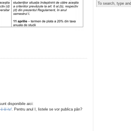
 sunt disponibile aici:
-iii-iv/
. Pentru anul I, listele se vor publica pân?