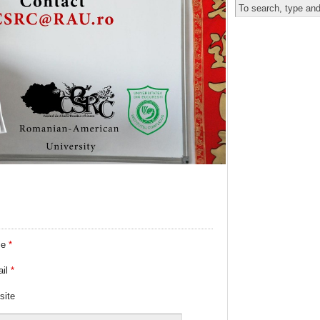
me
*
ail
*
site