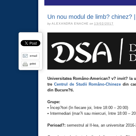
Un nou modul de limb? chinez?
by
ALEXANDRA ENACHE
on
13/02/2017
email
print
Universitatea Româno-American? v? invit? la 
tre
Centrul de Studii Româno-Chineze
din cad
din Bucure?ti.
Grupe:
• Încep?tori (în fiecare joi, între 18:00 – 20:00)
• Intermediari (mar?i sau miercuri, între 18:00 – 20
Perioad?:
semestrul al II-lea, an universitar 2016