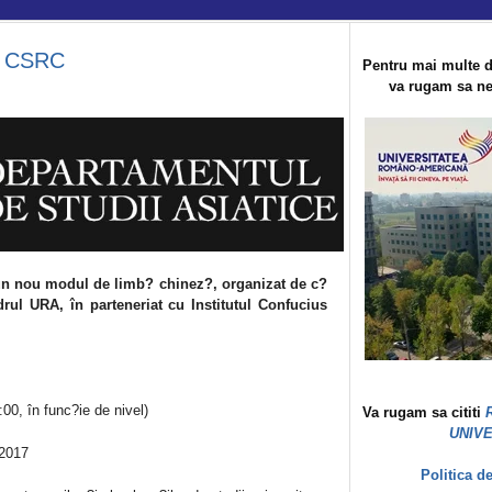
 | CSRC
Pentru mai multe d
va rugam sa ne 
un nou modul de limb? chinez?, organizat de c?
rul URA, în parteneriat cu Institutul Confucius
:00, în func?ie de nivel)
Va rugam sa cititi
UNIV
-2017
Politica d