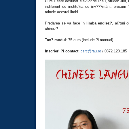
Cursul este destinat elevilor de liceu, studen?ilor,
indiferent de institu?ia de înv???mânt, precum ?
tainele acestei limbi.
Predarea se va face în
limba englez?
, al?turi
chinez?.
Tax? modul
: 75 euro (include ?i manual)
Înscrieri ?i contact
:
csrc@rau.ro
/ 0372.120.185