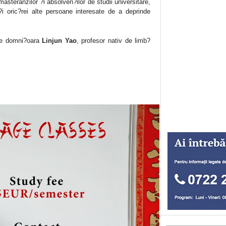
 masteranzilor ?i absolven?ilor de studii universitare,
i oric?rei alte persoane interesate de a deprinde
 de domni?oara
Linjun Yao
, profesor nativ de limb?