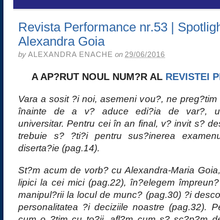
Revista Performance nr.53 | Spotligh
Alexandra Goia
by
ALEXANDRA ENACHE
on
29/06/2016
A AP?RUT NOUL NUM?R AL
REVISTEI
Vara a sosit ?i noi, asemeni vou?, ne preg?ti
înainte de a v? aduce edi?ia de var?, u
universitar. Pentru cei în an final, v? invit s? d
trebuie s? ?ti?i pentru sus?inerea examen
diserta?ie (pag.14).
St?m acum de vorb? cu Alexandra-Maria Goia,
lipici la cei mici (pag.22), în?elegem împreu
manipul?rii la locul de munc? (pag.30) ?i desco
personalitatea ?i deciziile noastre (pag.32).
P
cum o ?tim cu to?ii, afl?m cum s? sc?p?m de