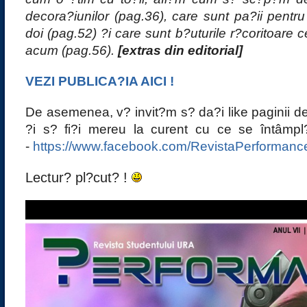
decora?iunilor (pag.36), care sunt pa?ii pent
doi (pag.52) ?i care sunt b?uturile r?coritoare
acum (pag.56).
[extras din editorial]
VEZI PUBLICA?IA AICI !
De asemenea, v? invit?m s? da?i like paginii d
?i s? fi?i mereu la curent cu ce se întâm
-
https://www.facebook.com/RevistaPerformanc
Lectur? pl?cut? !