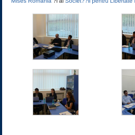
Mises România
?i al
Societ??ii pentru Libertate 