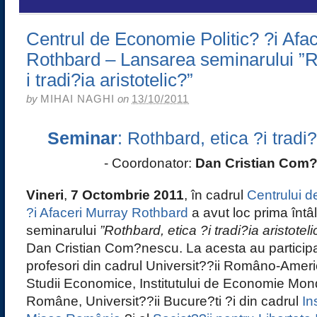
Centrul de Economie Politic? ?i Afa
Rothbard – Lansarea seminarului ”R
i tradi?ia aristotelic?”
by
MIHAI NAGHI
on
13/10/2011
Seminar
: Rothbard, etica ?i tradi?
- Coordonator:
Dan Cristian Com
Vineri
,
7 Octombrie 2011
, în cadrul
Centrului d
?i Afaceri Murray Rothbard
a avut loc prima întâl
seminarului
”Rothbard, etica ?i tradi?ia aristoteli
Dan Cristian Com?nescu. La acesta au participat
profesori din cadrul Universit??ii Româno-Amer
Studii Economice, Institutului de Economie Mon
Române, Universit??ii Bucure?ti ?i din cadrul
In