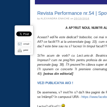
Revista Performance nr.54 | Spotl
by
ALEXANDRA ENACHE
on
20/10/2016
A AP?RUT NOUL NUM?R A
Aceast? edi?ie este dedicat? bobocilor, cei mai 
Afl? ce facilit??i ai la universitate (pag. 10), cu
email
dac? este bine sau nu s? lucrezi în timpul facult??i
print
St?m acum de vorb? cu Lect.univ.dr. Beatrice
împreun? cum ne preg?tim pentru profesia de avoc
personale (pag. 38). Î?i prezent?m câteva super d
î?i spunem ce concerte ?i premiere cinematogr
40).
[extras din editorial]
VEZI PUBLICA?IA AICI !
De asemenea, v? invit?m s? da?i like paginii de F
se întâmpl? în campusul URA -
https://www.face
Lectur? pl?cut? !