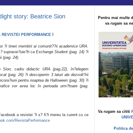
ight story: Beatrice Sion
Pentru mai multe d
va rugam sa ne 
L
REVISTEI PERFORMANCE
!
noi ?i tineri membrii ai comunit??ii academice URA.
m s? supravie?uie?ti ca Exchange Student (pag. 14) ?i
i (pag. 24).
 Sion, cadru didactic URA (pag.22), în?elegem
at (pag. 26) ?i descoperim 3 laturi ale dezvolt?rii
ecora?iuni pentru noaptea de Halloween (pag. 30) ?i
afice vor avea loc în perioada urm?toare (pag.
Va rugam sa cititi
acebook a revistei ?i s? fi?i mereu la curent cu ce
UNIV
book.com/RevistaPerformance
Politica d