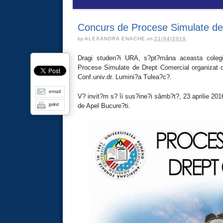
Concurs de Procese Simulate de
by
ALEXANDRA ENACHE
on
21/04/2016
Dragi studen?i URA, s?pt?mâna aceasta colegii 
Procese Simulate de Drept Comercial organizat d
Conf.univ.dr. Lumini?a Tulea?c?.
email
V? invit?m s? îi sus?ine?i sâmb?t?, 23 aprilie 2016
print
de Apel Bucure?ti.