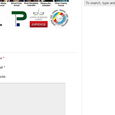
me
*
ail
*
site