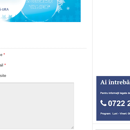
me
*
ail
*
site