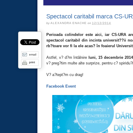
Spectacol caritabil marca CS-U
by
ALEXANDRA ENACHE
on
12/12/2014
Perioada colindelor este aici, iar CS-URA are
spectacol caritabil din incinta universit??ii n
rb?toare vor fi la ele acas? în foaierul Univer
email
Astfel, v? d?m întâlnire
luni, 15 decembrie 2014
print
v? preg?tim multe alte surprize, pentru c? spiridu
V? a?tept?m cu drag!
Facebook Event