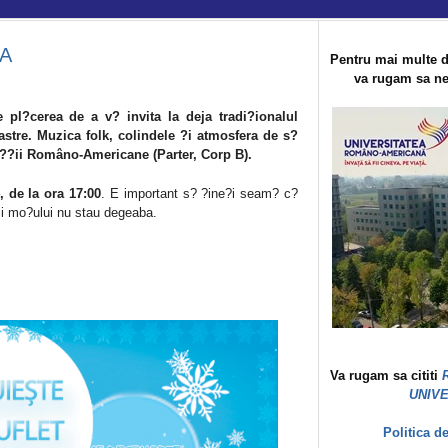
RA
Pentru mai multe d
va rugam sa ne 
 pl?cerea de a v? invita la deja tradi?ionalul
oastre. Muzica folk, colindele ?i atmosfera de s?
sit??ii Româno-Americane (Parter, Corp B).
, de la ora 17:00
. E important s? ?ine?i seam? c?
?ii mo?ului nu stau degeaba.
Va rugam sa cititi
UNIV
Politica d