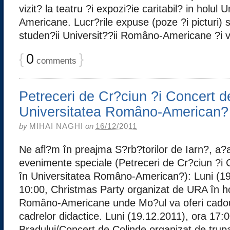
vizit? la teatru ?i expozi?ie caritabil? in holul
Americane. Lucr?rile expuse (poze ?i picturi) s
studen?ii Universit??ii Româno-Americane ?i vor
{
0
}
comments
Petreceri de Cr?ciun ?i Concert d
Universitatea Româno-American?
by
MIHAI NAGHI
on
16/12/2011
Ne afl?m în preajma S?rb?torilor de Iarn?, a?
evenimente speciale (Petreceri de Cr?ciun ?i 
în Universitatea Româno-American?): Luni (19
10:00, Christmas Party organizat de URA în hol
Româno-Americane unde Mo?ul va oferi cadour
cadrelor didactice. Luni (19.12.2011), ora 17:
Bradului/Concert de Colinde organizat de trupa 