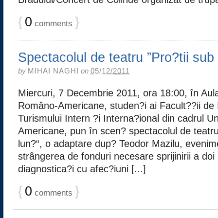
{
0
}
comments
Spectacolul de teatru ”Pro?tii sub 
by
MIHAI NAGHI
on
05/12/2011
Miercuri, 7 Decembrie 2011, ora 18:00, în Aula
Româno-Americane, studen?i ai Facult??ii de
Turismului Intern ?i Interna?ional din cadrul U
Americane, pun în scen? spectacolul de teatru 
lun?“, o adaptare dup? Teodor Mazilu, evenime
strângerea de fonduri necesare sprijinirii a do
diagnostica?i cu afec?iuni [...]
{
0
}
comments