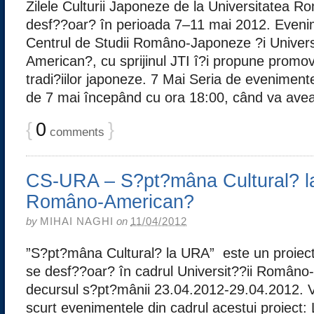
Zilele Culturii Japoneze de la Universitatea
desf??oar? în perioada 7–11 mai 2012. Eveni
Centrul de Studii Româno-Japoneze ?i Univer
American?, cu sprijinul JTI î?i propune promova
tradi?iilor japoneze. 7 Mai Seria de evenimen
de 7 mai începând cu ora 18:00, când va avea l
{
0
}
comments
CS-URA – S?pt?mâna Cultural? la
Româno-American?
by
MIHAI NAGHI
on
11/04/2012
”S?pt?mâna Cultural? la URA” este un proie
se desf??oar? în cadrul Universit??ii Româno
decursul s?pt?mânii 23.04.2012-29.04.2012.
scurt evenimentele din cadrul acestui proiect: