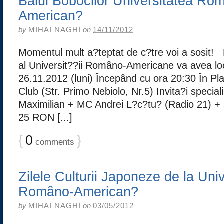
Balul Bobocilor Universitatea Ro
American?
by
MIHAI NAGHI
on
14/11/2012
Momentul mult a?teptat de c?tre voi a sosit! 
al Universit??ii Româno-Americane va avea loc
26.11.2012 (luni) Începând cu ora 20:30 În Pl
Club (Str. Primo Nebiolo, Nr.5) Invita?i specia
Maximilian + MC Andrei L?c?tu? (Radio 21) + al
25 RON [...]
{
0
}
comments
Zilele Culturii Japoneze de la Uni
Româno-American?
by
MIHAI NAGHI
on
03/05/2012